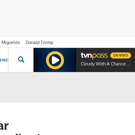
n Miguelito
Donald Trump
EN VIVO
ENIDOS ESPECIALES
NOVELAS
PROGRAMAS
GENTE TVN
PROG
Cloudy With A Chance Of Meatballs
ar