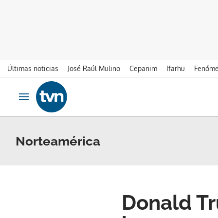
Últimas noticias
José Raúl Mulino
Cepanim
Ifarhu
Fenóme
Ir al contenido
Obrir navegació
Norteamérica
Donald Tr