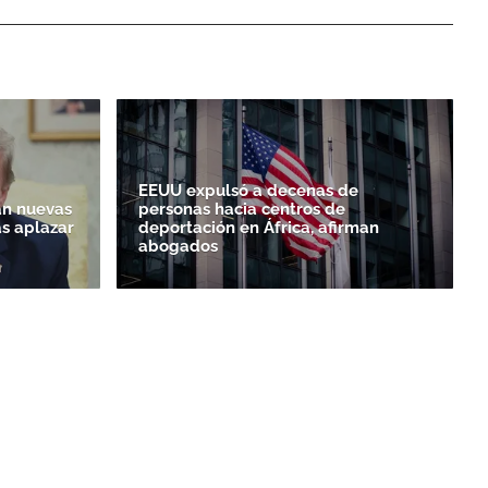
EEUU expulsó a decenas de
n nuevas
personas hacia centros de
as aplazar
deportación en África, afirman
abogados