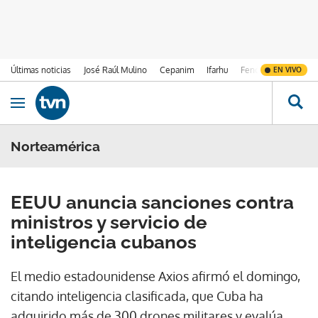
Últimas noticias
José Raúl Mulino
Cepanim
Ifarhu
Fenómeno de El Ni
EN VIVO
Ir al contenido
Obrir navegació
Norteamérica
EEUU anuncia sanciones contra
ministros y servicio de
inteligencia cubanos
El medio estadounidense Axios afirmó el domingo,
citando inteligencia clasificada, que Cuba ha
adquirido más de 300 drones militares y evalúa