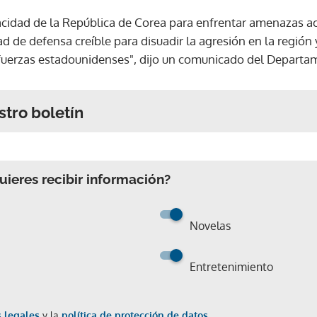
acidad de la República de Corea para enfrentar amenazas act
 de defensa creíble para disuadir la agresión en la región y
 fuerzas estadounidenses", dijo un comunicado del Depart
stro boletín
ieres recibir información?
Novelas
Entretenimiento
 legales
y la
política de protección de datos.