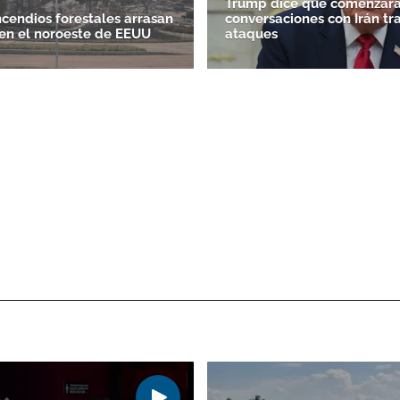
Trump dice que comenzará
ncendios forestales arrasan
conversaciones con Irán tr
en el noroeste de EEUU
ataques