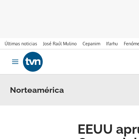
Últimas noticias
José Raúl Mulino
Cepanim
Ifarhu
Fenóme
Ir al contenido
Obrir navegació
Norteamérica
EEUU apru