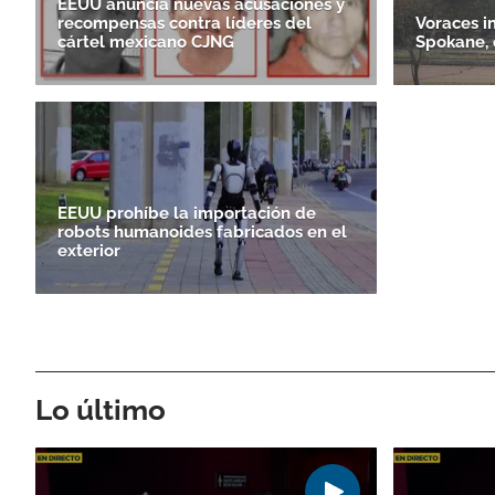
EEUU anuncia nuevas acusaciones y
recompensas contra líderes del
Voraces i
cártel mexicano CJNG
Spokane, 
EEUU prohíbe la importación de
robots humanoides fabricados en el
exterior
Lo último