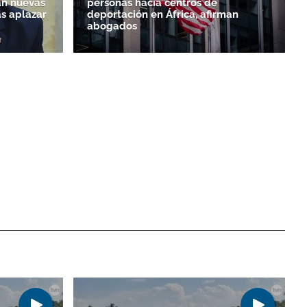
n nuevas
personas hacia centros de
as aplazar
deportación en África, afirman
abogados