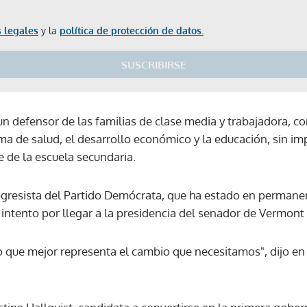
 legales
y la
política de protección de datos.
SUSCRIBIRSE
n defensor de las familias de clase media y trabajadora, con
ma de salud, el desarrollo económico y la educación, sin im
 de la escuela secundaria.
progresista del Partido Demócrata, que ha estado en perman
 intento por llegar a la presidencia del senador de Vermont
o que mejor representa el cambio que necesitamos", dijo en
Gracias por suscribirte a nuestro boletín.