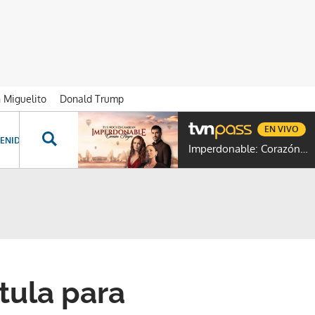
n Miguelito
Donald Trump
EN VIVO
ENIDOS ESPECIALES
NOVELAS
PROGRAMAS
GENTE TVN
PROG
Imperdonable: Corazón Negro
tula para