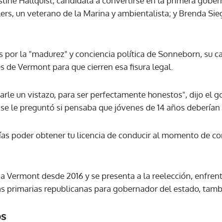
istine Hallquist, candidata a convertirse en la primera gob
rs, un veterano de la Marina y ambientalista; y Brenda Sieg
ACEPTAR
os por la "madurez" y conciencia política de Sonneborn, su
s de Vermont para que cierren esa fisura legal.
rle un vistazo, para ser perfectamente honestos", dijo el 
 se le preguntó si pensaba que jóvenes de 14 años deberían 
as poder obtener tu licencia de conducir al momento de co
a Vermont desde 2016 y se presenta a la reelección, enfrent
las primarias republicanas para gobernador del estado, tamb
os