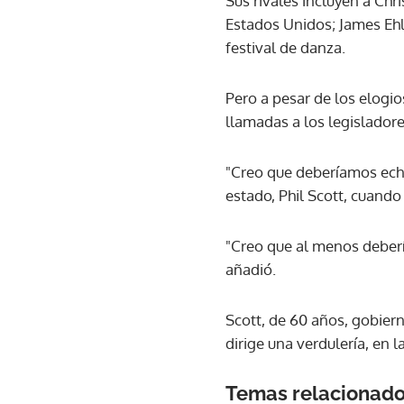
Sus rivales incluyen a Chr
Estados Unidos; James Ehle
festival de danza.
Pero a pesar de los elogi
llamadas a los legisladore
"Creo que deberíamos echa
estado, Phil Scott, cuando
"Creo que al menos deberí
añadió.
Scott, de 60 años, gobiern
dirige una verdulería, en 
Temas relacionad