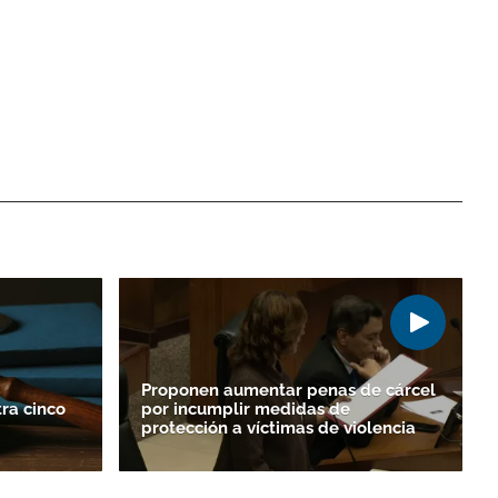
Proponen aumentar penas de cárcel
ra cinco
por incumplir medidas de
protección a víctimas de violencia