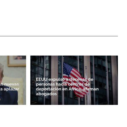
EEUU expulsó a decenas de
n nuevas
personas hacia centros de
as aplazar
deportación en África, afirman
abogados