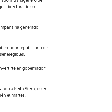
ernadora transgénero de
el, directora de un
 campaña ha generado
gobernador republicano del
ser elegibles.
nvertirte en gobernador",
ando a Keith Stern, quien
ién el martes.