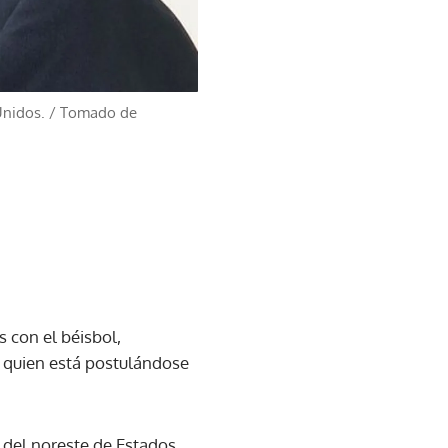
Unidos.
/
Tomado de
 con el béisbol,
, quien está postulándose
 del noreste de Estados