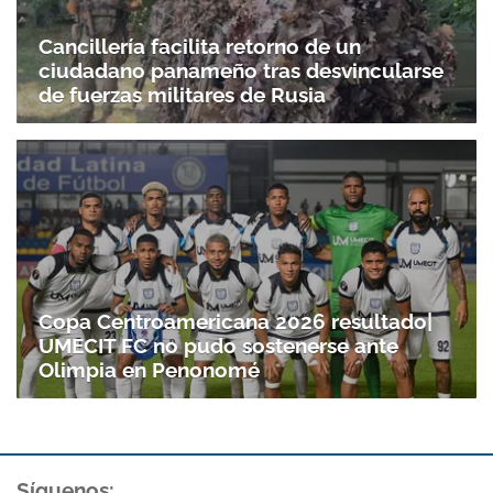
Cancillería facilita retorno de un
ciudadano panameño tras desvincularse
de fuerzas militares de Rusia
Gracias por suscribirte a nuestro boletín.
ACEPTAR
Copa Centroamericana 2026 resultado|
UMECIT FC no pudo sostenerse ante
Olimpia en Penonomé
Síguenos: