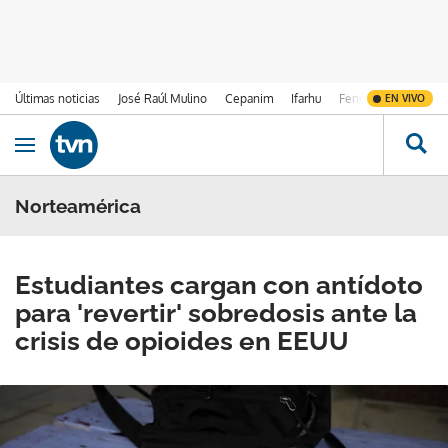
Últimas noticias
José Raúl Mulino
Cepanim
Ifarhu
Fenómeno de El Ni
EN VIVO
Ir al contenido
Obrir navegació
Norteamérica
Estudiantes cargan con antídoto
para 'revertir' sobredosis ante la
crisis de opioides en EEUU