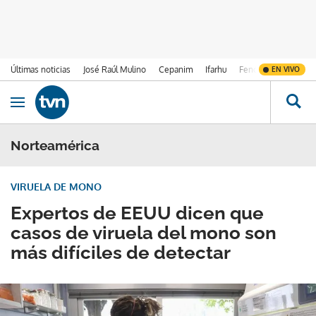
Últimas noticias
José Raúl Mulino
Cepanim
Ifarhu
Fenómeno de El Ni
EN VIVO
Ir al contenido
Obrir navegació
Norteamérica
VIRUELA DE MONO
Expertos de EEUU dicen que
casos de viruela del mono son
más difíciles de detectar