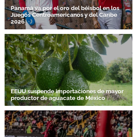
Panamá va por el oro del béisbol en los
Juegos Centroamericanos y del Caribe
2026
EEUU suspende importaciones de mayor
productor de aguacate de México
Gracias por suscribirte a nuestro boletín.
ACEPTAR