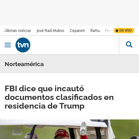
Últimas noticias
José Raúl Mulino
Cepanim
Ifarhu
Fenómeno de El Ni
EN VIVO
Ir al contenido
Obrir navegació
Norteamérica
FBI dice que incautó
documentos clasificados en
residencia de Trump