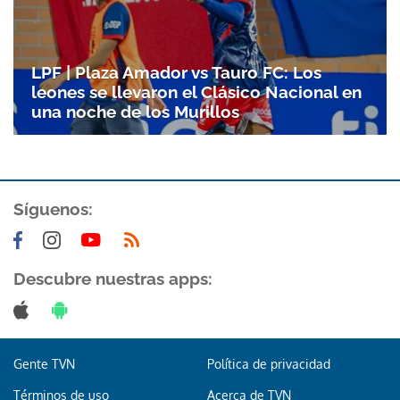
LPF | Plaza Amador vs Tauro FC: Los
leones se llevaron el Clásico Nacional en
una noche de los Murillos
Síguenos:
Gracias por suscribirte a nuestro boletín.
Descubre nuestras apps:
ACEPTAR
Gente TVN
Política de privacidad
Términos de uso
Acerca de TVN