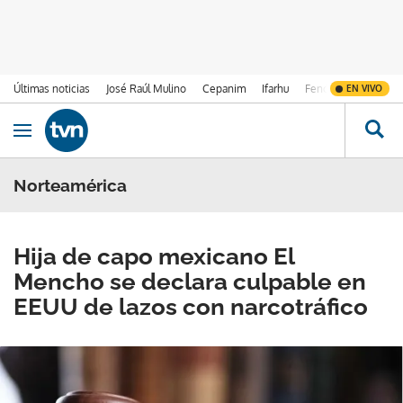
Últimas noticias
José Raúl Mulino
Cepanim
Ifarhu
Fenómeno de El Ni
EN VIVO
Ir al contenido
Obrir navegació
Norteamérica
Hija de capo mexicano El
Mencho se declara culpable en
EEUU de lazos con narcotráfico