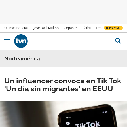
Últimas noticias
José Raúl Mulino
Cepanim
Ifarhu
Fenómeno de El Ni
EN VIVO
Ir al contenido
Obrir navegació
Norteamérica
Un influencer convoca en Tik Tok
'Un día sin migrantes' en EEUU