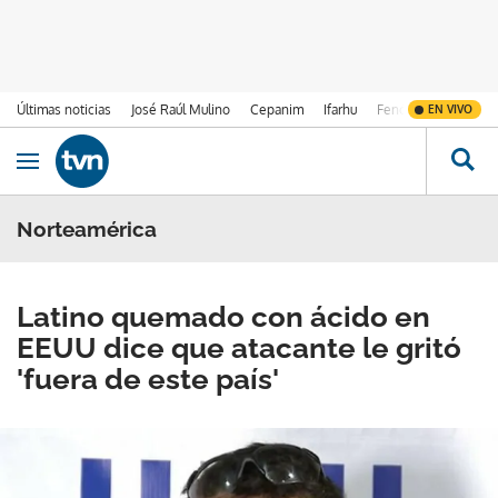
Últimas noticias
José Raúl Mulino
Cepanim
Ifarhu
Fenómeno de El Ni
EN VIVO
Ir al contenido
Obrir navegació
Norteamérica
Latino quemado con ácido en
EEUU dice que atacante le gritó
'fuera de este país'