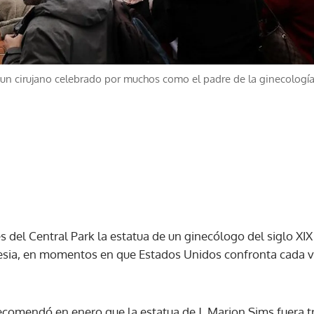
, un cirujano celebrado por muchos como el padre de la ginecolog
es del Central Park la estatua de un ginecólogo del siglo X
tesia, en momentos en que Estados Unidos confronta cada v
comendó en enero que la estatua de J. Marion Sims fuera t