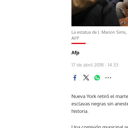
La estatua de J. Marion Sims
AFP
Afp
17 de abril 2018 - 14:33
Nueva York retiró el mart
esclavas negras sin anes
historia.
Una comisión municipal re