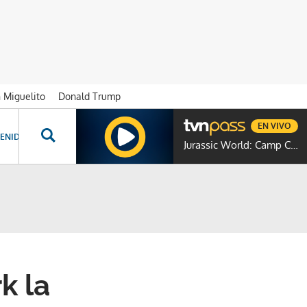
n Miguelito
Donald Trump
EN VIVO
ENIDOS ESPECIALES
NOVELAS
PROGRAMAS
GENTE TVN
PROG
Jurassic World: Camp Cretaceous
k la