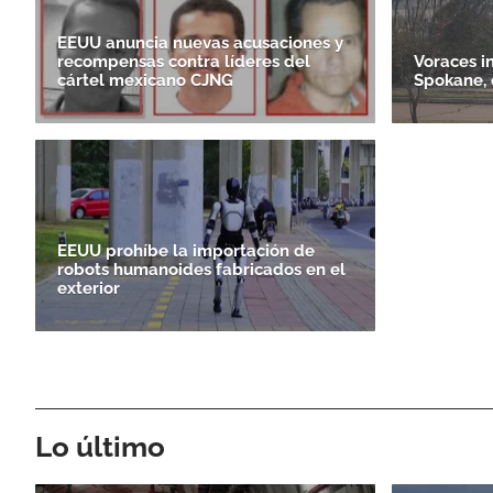
EEUU anuncia nuevas acusaciones y
recompensas contra líderes del
Voraces i
cártel mexicano CJNG
Spokane, 
EEUU prohíbe la importación de
robots humanoides fabricados en el
exterior
Lo último