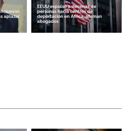
EEUU expulsó a decenas de
n nuevas
personas hacia centros de
as aplazar
deportación en África, afirman
abogados