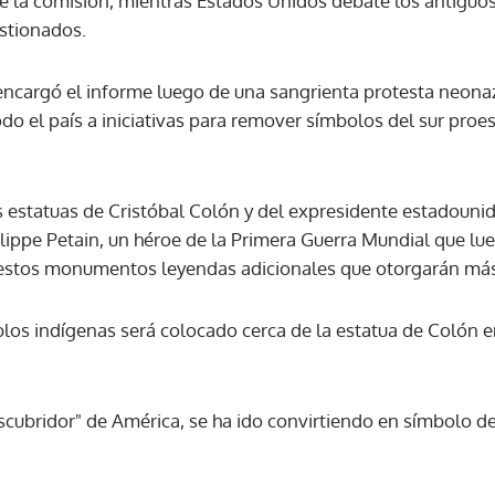
de la comisión, mientras Estados Unidos debate los antiguos 
stionados.
ACEPTAR
encargó el informe luego de una sangrienta protesta neonaz
do el país a iniciativas para remover símbolos del sur proe
 estatuas de Cristóbal Colón y del expresidente estadouni
lippe Petain, un héroe de la Primera Guerra Mundial que lu
estos monumentos leyendas adicionales que otorgarán más
s indígenas será colocado cerca de la estatua de Colón en
scubridor" de América, se ha ido convirtiendo en símbolo de