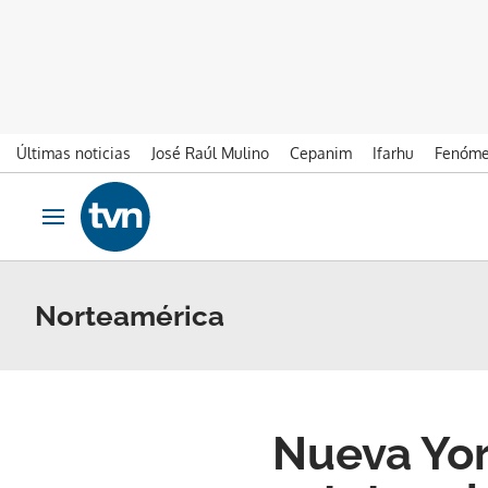
Últimas noticias
José Raúl Mulino
Cepanim
Ifarhu
Fenóme
Ir al contenido
Obrir navegació
Norteamérica
Nueva York