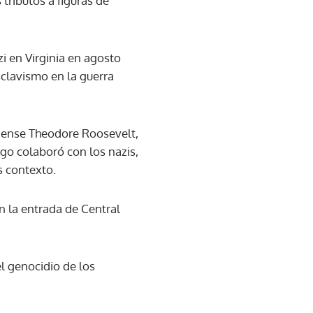
tributos a figuras de
i en Virginia en agosto
sclavismo en la guerra
dense Theodore Roosevelt,
ego colaboró con los nazis,
 contexto.
 la entrada de Central
l genocidio de los