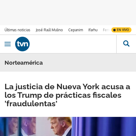
Últimas noticias
José Raúl Mulino
Cepanim
Ifarhu
Fenómeno de El Ni
EN VIVO
Ir al contenido
Obrir navegació
Norteamérica
La justicia de Nueva York acusa a
los Trump de prácticas fiscales
'fraudulentas'