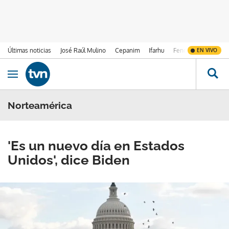
Últimas noticias
José Raúl Mulino
Cepanim
Ifarhu
Fenómeno de El Ni
EN VIVO
Ir al contenido
Obrir navegació
Norteamérica
'Es un nuevo día en Estados
Unidos', dice Biden