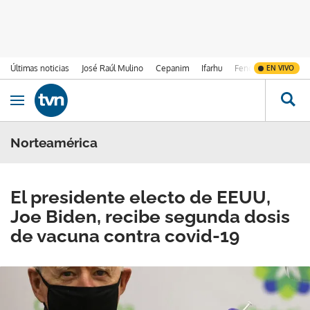
Últimas noticias
José Raúl Mulino
Cepanim
Ifarhu
Fenómeno de El Ni
EN VIVO
Ir al contenido
Obrir navegació
Norteamérica
El presidente electo de EEUU,
Joe Biden, recibe segunda dosis
de vacuna contra covid-19