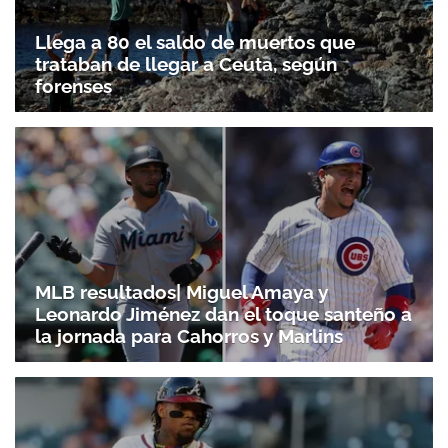
Llega a 80 el saldo de muertos que
trataban de llegar a Ceuta, según
forenses
MLB resultados| Miguel Amaya y
Leonardo Jiménez dan el toque santeño a
la jornada para Cahorros y Marlins