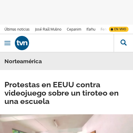
Últimas noticias
José Raúl Mulino
Cepanim
Ifarhu
Fenómeno de El Ni
EN VIVO
Ir al contenido
Obrir navegació
Norteamérica
Protestas en EEUU contra
videojuego sobre un tiroteo en
una escuela