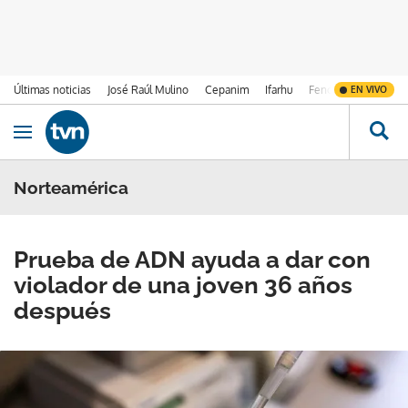
Últimas noticias
José Raúl Mulino
Cepanim
Ifarhu
Fenómeno de El Ni
EN VIVO
Ir al contenido
Obrir navegació
Norteamérica
Prueba de ADN ayuda a dar con
violador de una joven 36 años
después