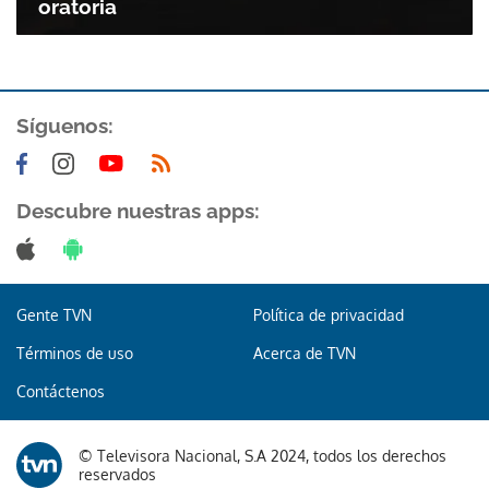
oratoria
Síguenos:
Descubre nuestras apps:
Gente TVN
Política de privacidad
Términos de uso
Acerca de TVN
Contáctenos
© Televisora Nacional, S.A 2024, todos los derechos
Gracias por suscribirte a nuestro boletín.
reservados