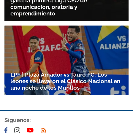
gana la primera Liga CEO de
comunicación, oratoria y
emprendimiento
LPF | Plaza Amador vs Tauro FC: Los
leones se llevaron el Clásico Nacional en
una noche de los Murillos
Síguenos: