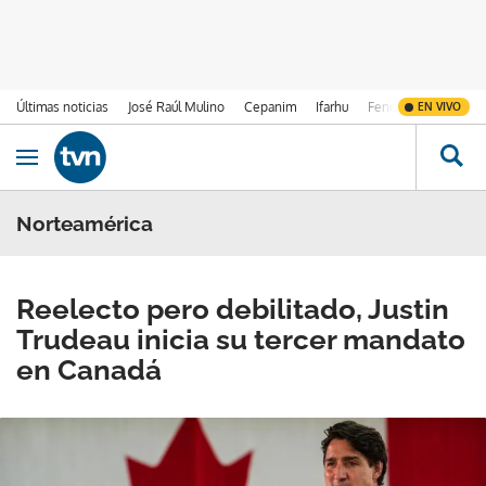
Últimas noticias
José Raúl Mulino
Cepanim
Ifarhu
Fenómeno de El Ni
EN VIVO
Ir al contenido
Obrir navegació
Norteamérica
Reelecto pero debilitado, Justin
Trudeau inicia su tercer mandato
en Canadá