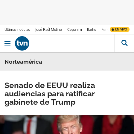
Últimas noticias
José Raúl Mulino
Cepanim
Ifarhu
Fenómeno de El Ni
EN VIVO
Ir al contenido
Obrir navegació
Norteamérica
Senado de EEUU realiza
audiencias para ratificar
gabinete de Trump