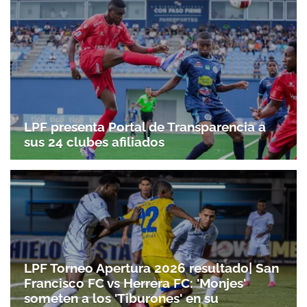
LPF presenta Portal de Transparencia a
sus 24 clubes afiliados
LPF Torneo Apertura 2026 resultado| San
Francisco FC vs Herrera FC: 'Monjes'
someten a los 'Tiburones' en su