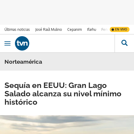
Últimas noticias
José Raúl Mulino
Cepanim
Ifarhu
Fenómeno de El Ni
EN VIVO
Ir al contenido
Obrir navegació
Norteamérica
Sequía en EEUU: Gran Lago
Salado alcanza su nivel mínimo
histórico