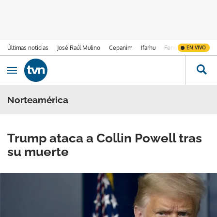
Últimas noticias
José Raúl Mulino
Cepanim
Ifarhu
Fenómeno de El Ni
EN VIVO
Ir al contenido
Obrir navegació
Norteamérica
Trump ataca a Collin Powell tras
su muerte