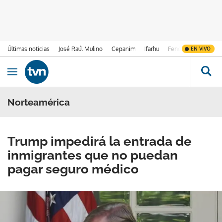
Últimas noticias
José Raúl Mulino
Cepanim
Ifarhu
Fenómeno de El Ni
EN VIVO
Ir al contenido
Obrir navegació
Norteamérica
Trump impedirá la entrada de
inmigrantes que no puedan
pagar seguro médico