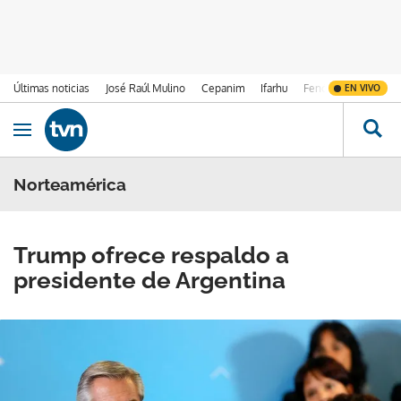
Últimas noticias
José Raúl Mulino
Cepanim
Ifarhu
Fenómeno de El Ni
EN VIVO
Ir al contenido
Obrir navegació
Norteamérica
Trump ofrece respaldo a
presidente de Argentina