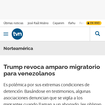
Últimas noticias
José Raúl Mulino
Cepanim
Ifarhu
Fenómeno de El Ni
EN VIVO
Ir al contenido
Obrir navegació
Norteamérica
Trump revoca amparo migratorio
para venezolanos
Es polémica por sus extremas condiciones de
detención. Basándose en testimonios, algunas
asociaciones denuncian que se vigila a los
migrantes cuando llaman a un abogado, les obligan