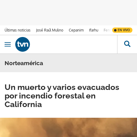
Últimas noticias
José Raúl Mulino
Cepanim
Ifarhu
Fenómeno de El Ni
EN VIVO
Ir al contenido
Obrir navegació
Norteamérica
Un muerto y varios evacuados
por incendio forestal en
California