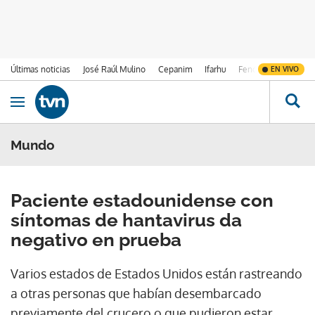
Últimas noticias
José Raúl Mulino
Cepanim
Ifarhu
Fenómeno de El Ni
EN VIVO
Ir al contenido
Obrir navegació
Mundo
Paciente estadounidense con
síntomas de hantavirus da
negativo en prueba
Varios estados de Estados Unidos están rastreando
a otras personas que habían desembarcado
previamente del crucero o que pudieron estar