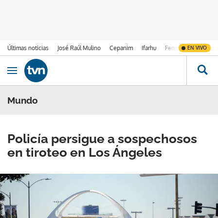
Últimas noticias
José Raúl Mulino
Cepanim
Ifarhu
Fenómeno de El Ni
EN VIVO
Ir al contenido
Obrir navegació
Mundo
Policía persigue a sospechosos
en tiroteo en Los Ángeles