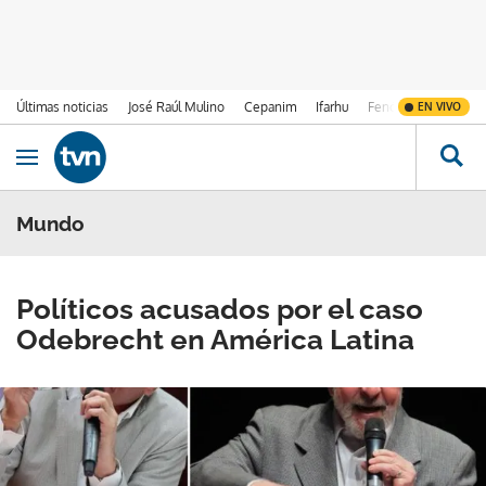
Últimas noticias
José Raúl Mulino
Cepanim
Ifarhu
Fenómeno de El Ni
EN VIVO
Ir al contenido
Obrir navegació
Mundo
Políticos acusados por el caso
Odebrecht en América Latina