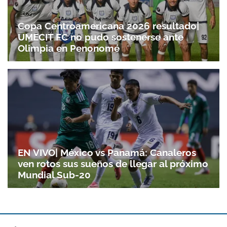
Copa Centroamericana 2026 resultado|
UMECIT FC no pudo sostenerse ante
Olimpia en Penonomé
Gracias por suscribirte a nuestro boletín.
ACEPTAR
EN VIVO| México vs Panamá: Canaleros
ven rotos sus sueños de llegar al próximo
Mundial Sub-20