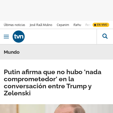
Últimas noticias
José Raúl Mulino
Cepanim
Ifarhu
Fenómeno de El Ni
EN VIVO
Ir al contenido
Obrir navegació
Mundo
Putin afirma que no hubo 'nada
comprometedor' en la
conversación entre Trump y
Zelenski