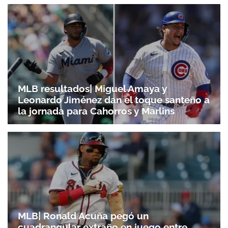
MLB resultados| Miguel Amaya y
Leonardo Jiménez dan el toque santeño a
la jornada para Cahorros y Marlins
MLB| Ronald Acuña pegó un
cuadrangular extraño en juego entre