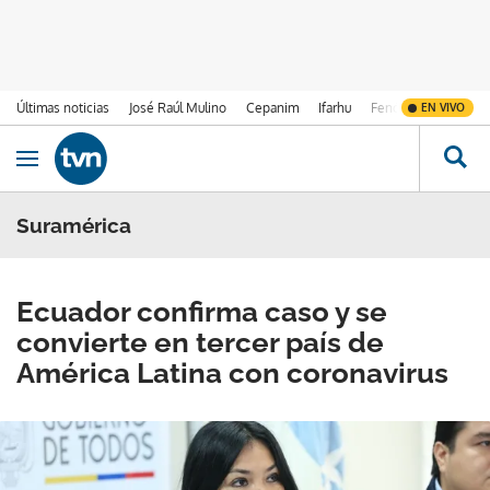
Últimas noticias
José Raúl Mulino
Cepanim
Ifarhu
Fenómeno de El Ni
EN VIVO
Ir al contenido
Obrir navegació
Suramérica
Ecuador confirma caso y se
convierte en tercer país de
América Latina con coronavirus