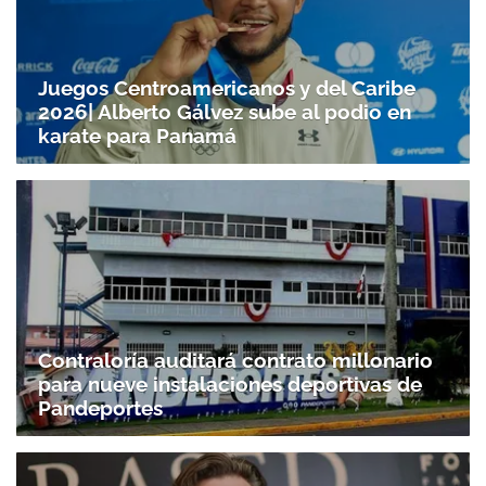
Gracias por suscribirte a nuestro boletín.
Juegos Centroamericanos y del Caribe
2026| Alberto Gálvez sube al podio en
ACEPTAR
karate para Panamá
Contraloría auditará contrato millonario
para nueve instalaciones deportivas de
Pandeportes