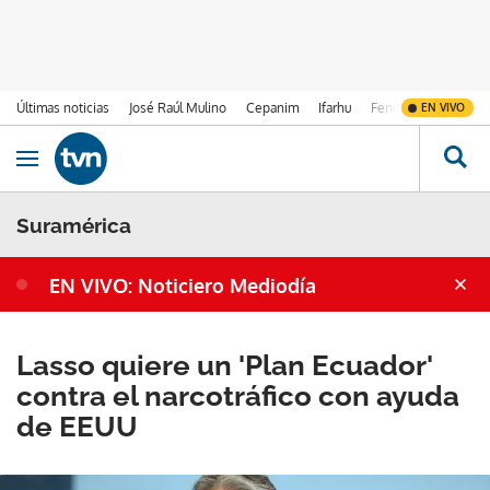
Últimas noticias
José Raúl Mulino
Cepanim
Ifarhu
Fenómeno de El Ni
EN VIVO
Ir al contenido
Obrir navegació
Suramérica
EN VIVO: Noticiero Mediodía
Lasso quiere un 'Plan Ecuador'
contra el narcotráfico con ayuda
de EEUU