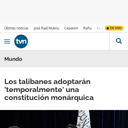
Últimas noticias
José Raúl Mulino
Cepanim
Ifarhu
Fenómeno de El Ni
EN VIVO
Ir al contenido
Obrir navegació
Mundo
Los talibanes adoptarán
'temporalmente' una
constitución monárquica