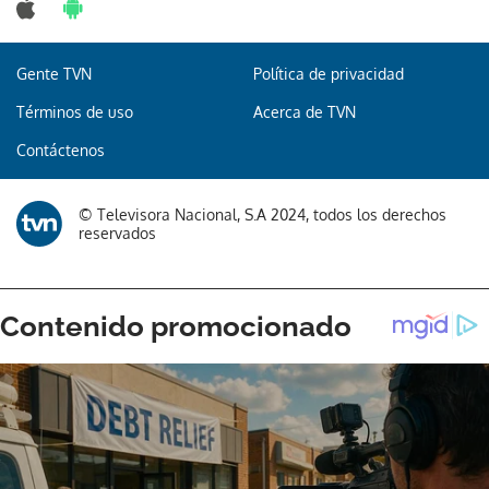
Gente TVN
Política de privacidad
Gracias por suscribirte a nuestro boletín.
Términos de uso
Acerca de TVN
Contáctenos
ACEPTAR
© Televisora Nacional, S.A 2024, todos los derechos
reservados