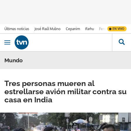
Últimas noticias
José Raúl Mulino
Cepanim
Ifarhu
Fenómeno de El Ni
EN VIVO
Ir al contenido
Obrir navegació
Mundo
Tres personas mueren al
estrellarse avión militar contra su
casa en India