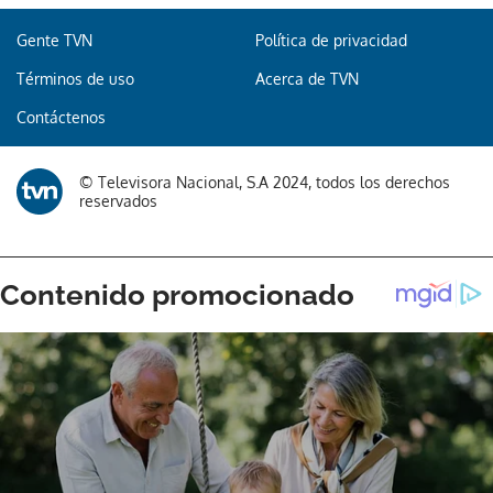
Gente TVN
Política de privacidad
Términos de uso
Acerca de TVN
Gracias por suscribirte a nuestro boletín.
Contáctenos
ACEPTAR
© Televisora Nacional, S.A 2024, todos los derechos
reservados