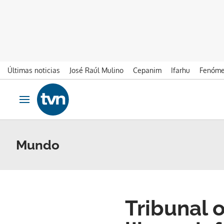
Últimas noticias
José Raúl Mulino
Cepanim
Ifarhu
Fenóme
Ir al contenido
Obrir navegació
Mundo
Tribunal 