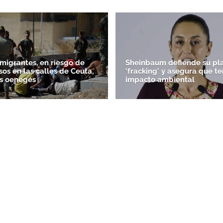
 migrantes, en riesgo de
Sheinbaum defiende su pl
sos en las calles de Ceuta,
'fracking' y asegura que t
as oenegés
impacto ambiental