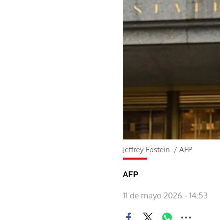
Jeffrey Epstein.
/
AFP
AFP
11 de mayo 2026 - 14:53