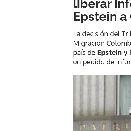
liberar in
Epstein a
La decisión del Tr
Migración Colombia
país de
Epstein y
un pedido de info