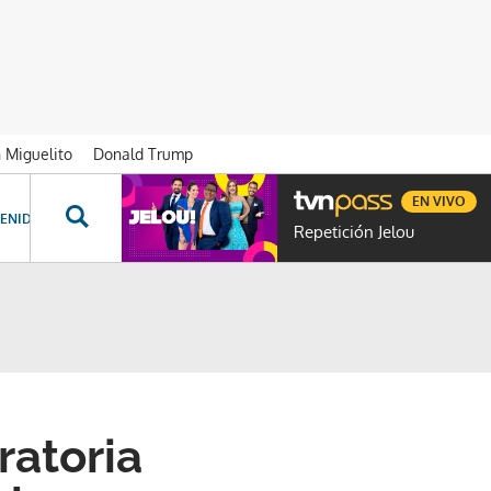
n Miguelito
Donald Trump
EN VIVO
ENIDOS ESPECIALES
NOVELAS
PROGRAMAS
GENTE TVN
PROG
Repetición Jelou
ratoria