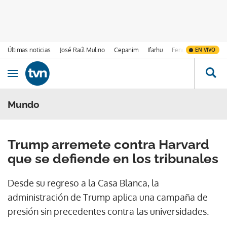
Últimas noticias
José Raúl Mulino
Cepanim
Ifarhu
Fenómeno de El Ni
EN VIVO
Ir al contenido
Obrir navegació
Mundo
Trump arremete contra Harvard
que se defiende en los tribunales
Desde su regreso a la Casa Blanca, la
administración de Trump aplica una campaña de
presión sin precedentes contra las universidades.