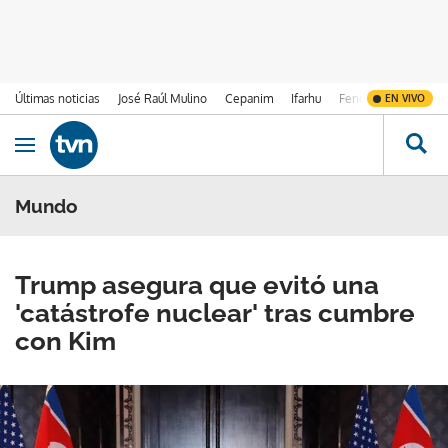
Últimas noticias
José Raúl Mulino
Cepanim
Ifarhu
Fenómeno de El Ni
EN VIVO
Ir al contenido
Obrir navegació
Mundo
Trump asegura que evitó una
'catástrofe nuclear' tras cumbre
con Kim