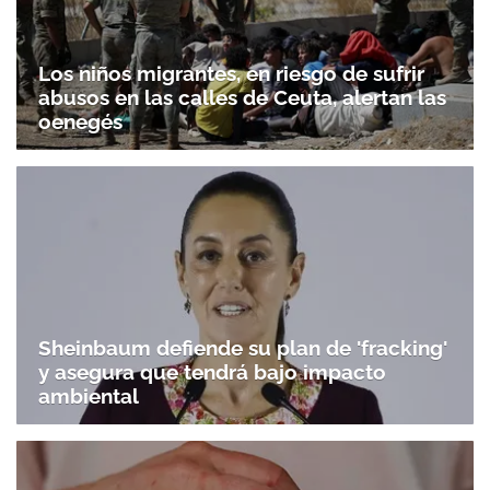
Los niños migrantes, en riesgo de sufrir
abusos en las calles de Ceuta, alertan las
oenegés
Sheinbaum defiende su plan de 'fracking'
y asegura que tendrá bajo impacto
ambiental