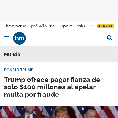
Últimas noticias
José Raúl Mulino
Cepanim
Ifarhu
Fenómeno de El Ni
EN VIVO
Ir al contenido
Obrir navegació
Mundo
DONALD TRUMP
Trump ofrece pagar fianza de
solo $100 millones al apelar
multa por fraude