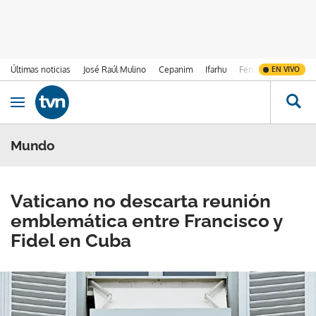
Últimas noticias
José Raúl Mulino
Cepanim
Ifarhu
Fenómeno de El Ni
EN VIVO
Ir al contenido
Obrir navegació
Mundo
Vaticano no descarta reunión
emblemática entre Francisco y
Fidel en Cuba