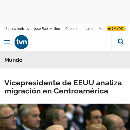
Últimas noticias
José Raúl Mulino
Cepanim
Ifarhu
Fenómeno de El Ni
EN VIVO
Ir al contenido
Obrir navegació
Mundo
Vicepresidente de EEUU analiza
migración en Centroamérica