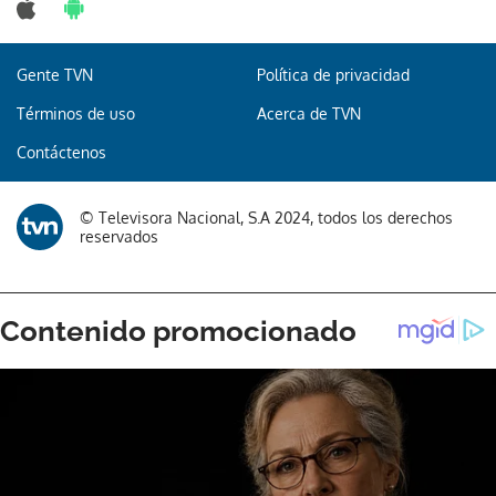
Gente TVN
Política de privacidad
Gracias por suscribirte a nuestro boletín.
Términos de uso
Acerca de TVN
Contáctenos
ACEPTAR
© Televisora Nacional, S.A 2024, todos los derechos
reservados