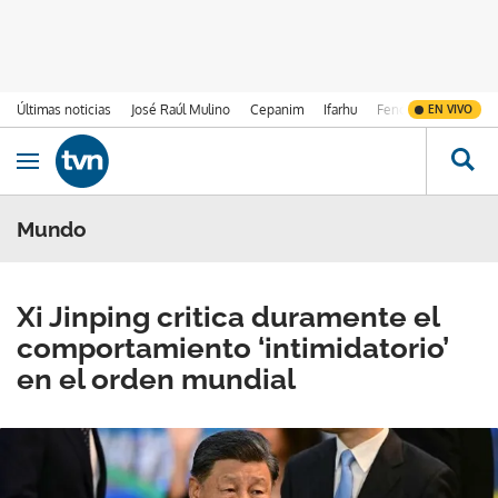
Últimas noticias
José Raúl Mulino
Cepanim
Ifarhu
Fenómeno de El Ni
EN VIVO
Ir al contenido
Obrir navegació
Mundo
Xi Jinping critica duramente el
comportamiento ‘intimidatorio’
en el orden mundial