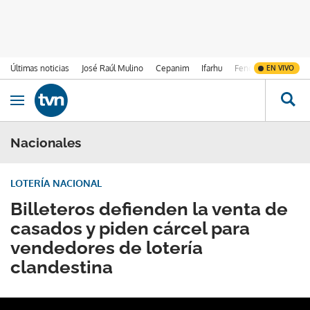
Últimas noticias
José Raúl Mulino
Cepanim
Ifarhu
Fenómeno de El Ni
EN VIVO
Ir al contenido
Obrir navegació
Nacionales
LOTERÍA NACIONAL
Billeteros defienden la venta de
casados y piden cárcel para
vendedores de lotería
clandestina