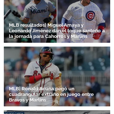
MLB resultados| Miguel Amaya y
Leonardo Jiménez dan el toque santeño a
la jornada para Cahorros y Marlins
MLB| Ronald Acuña pegó un
cuadrangular extraño en juego entre
Bravos y Marlins