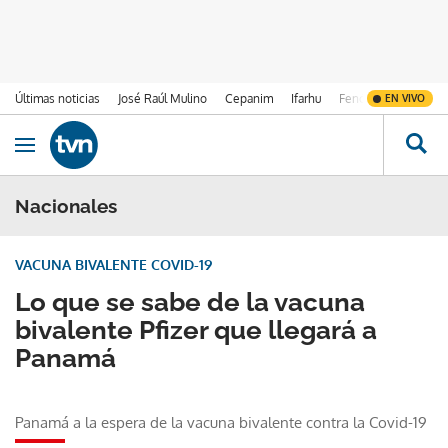
Últimas noticias
José Raúl Mulino
Cepanim
Ifarhu
Fenómeno de El Ni
EN VIVO
Ir al contenido
Obrir navegació
Nacionales
VACUNA BIVALENTE COVID-19
Lo que se sabe de la vacuna
bivalente Pfizer que llegará a
Panamá
Panamá a la espera de la vacuna bivalente contra la Covid-19