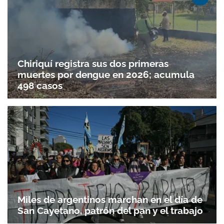
Chiriquí registra sus dos primeras
muertes por dengue en 2026; acumula
498 casos
Miles de argentinos marchan en el día de
Gracias por suscribirte a nuestro boletín.
San Cayetano, patrón del pan y el trabajo