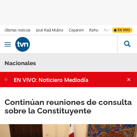
Últimas noticias
José Raúl Mulino
Cepanim
Ifarhu
Fenómeno de El Ni
EN VIVO
Ir al contenido
Obrir navegació
Nacionales
EN VIVO: Noticiero Mediodía
Continúan reuniones de consulta
sobre la Constituyente