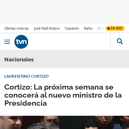
Últimas noticias
José Raúl Mulino
Cepanim
Ifarhu
Fenómeno de El Ni
EN VIVO
Ir al contenido
Obrir navegació
Nacionales
LAURENTINO CORTIZO
Cortizo: La próxima semana se
conocerá al nuevo ministro de la
Presidencia