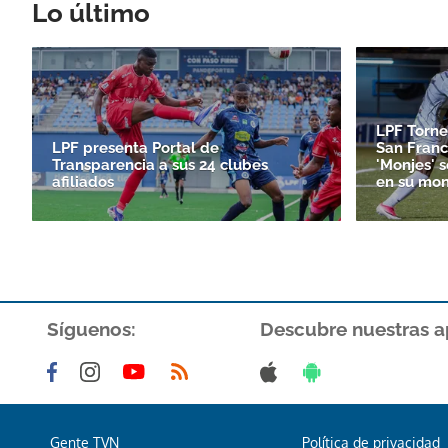
Lo último
LPF Torne
LPF presenta Portal de
San Franc
Transparencia a sus 24 clubes
'Monjes' 
afiliados
en su mon
Síguenos:
Descubre nuestras a
Gente TVN
Política de privacidad