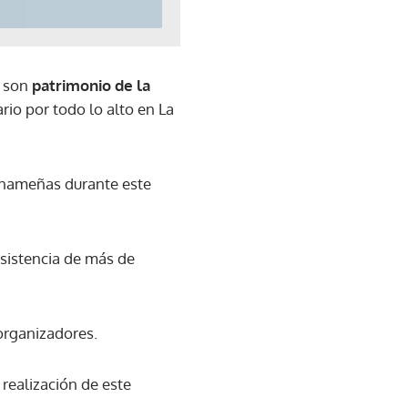
a son
patrimonio de la
io por todo lo alto en La
panameñas durante este
asistencia de más de
 organizadores.
realización de este