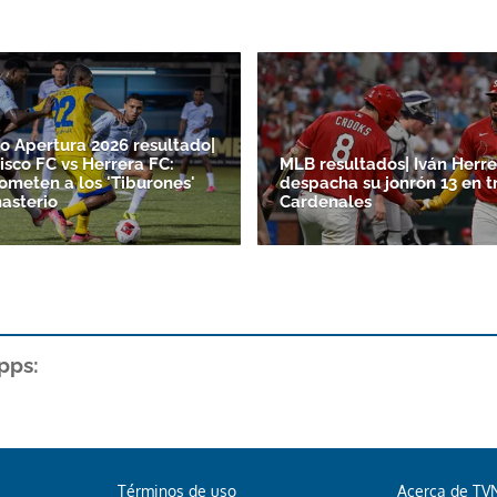
o Apertura 2026 resultado|
isco FC vs Herrera FC:
MLB resultados| Iván Herre
someten a los 'Tiburones'
despacha su jonrón 13 en t
asterio
Cardenales
pps:
Términos de uso
Acerca de TV