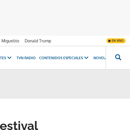
n Miguelito
Donald Trump
EN VIVO
TES
TVN RADIO
CONTENIDOS ESPECIALES
NOVELAS
PROGRAM
estival