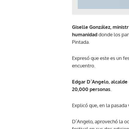
Giselle González, minist
humanidad
donde los pan
Pintada.
Expresó que este es un fe
encuentro.
Edgar D´Angelo, alcalde 
20,000 personas
.
Explicó que, en la pasada 
D´Angelo, aprovechó la oca
festival en sus dos edicio