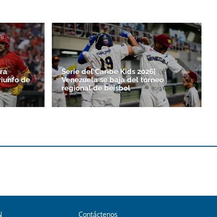
ra
Serie del Caribe Kids 2026|
riunfo de
Venezuela se baja del torneo
regional de béisbol
N
Contáctenos