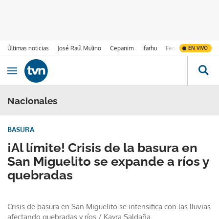
Últimas noticias
José Raúl Mulino
Cepanim
Ifarhu
Fenómeno de El Ni
EN VIVO
Ir al contenido
Obrir navegació
Nacionales
BASURA
¡Al límite! Crisis de la basura en
San Miguelito se expande a ríos y
quebradas
Crisis de basura en San Miguelito se intensifica con las lluvias
afectando quebradas y ríos
/
Kayra Saldaña