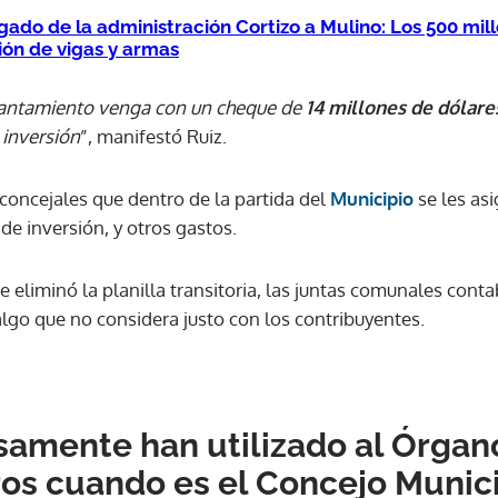
egado de la administración Cortizo a Mulino: Los 500 mil
ión de vigas y armas
evantamiento venga con un cheque de
14 millones de dólar
 inversión
”, manifestó Ruiz.
concejales que dentro de la partida del
Municipio
se les as
de inversión, y otros gastos.
 eliminó la planilla transitoria, las juntas comunales con
 algo que no considera justo con los contribuyentes.
amente han utilizado al Órgano
os cuando es el Concejo Munici
Gracias por suscribirte a nuestro boletín.