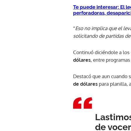
Te puede interesar: El l
perforadoras, desaparic
“
Eso no implica que el l
solicitando de partidas de
Continuó diciéndole a los 
dólares
, entre programas 
Destacó que aun cuando se
de dólares
para planilla,
Lastimos
de vocer