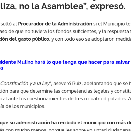
aliza, no la Asamblea”, expresó.
ACEPTAR
nsultó al
Procurador de la Administración
si el Municipio t
aso de que no tuviera los fondos suficientes, y la respuesta
ión del gasto público
, y con todo eso se adoptaron medid
sidente Mulino hará lo que tenga que hacer para salvar 
ia
onstitución y a la Ley
”, aseveró Ruiz, adelantando que se 
ión para que determine las competencias legales y constit
al ante los cuestionamientos de tres o cuatro diputados. 
a de los municipios.
 que su administración ha recibido el municipio con más
s con mucho menos, porque les sobre voluntad ciudadana y 