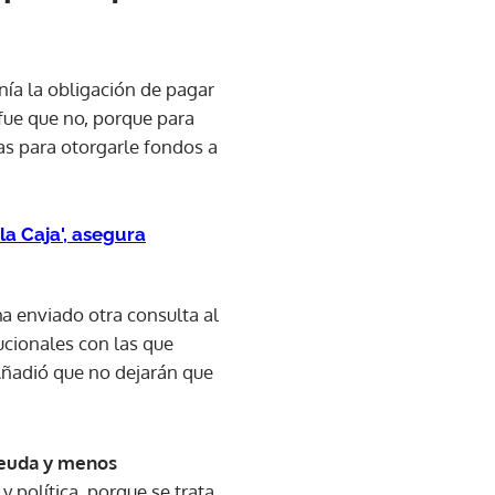
enía la obligación de pagar
 fue que no, porque para
as para otorgarle fondos a
la Caja', asegura
ha enviado otra consulta al
ucionales con las que
Añadió que no dejarán que
 deuda y menos
política, porque se trata