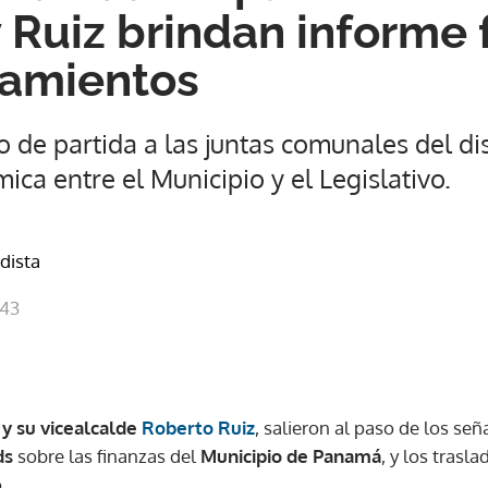
y Ruiz brindan informe 
lamientos
do de partida a las juntas comunales del d
ca entre el Municipio y el Legislativo.
odista
:43
i
y su vicealcalde
Roberto Ruiz
, salieron al paso de los se
ds
sobre las finanzas del
Municipio de Panamá
, y los trasl
.