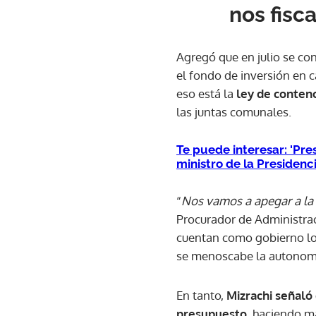
nos fisc
Agregó que en julio se co
el fondo de inversión en c
eso está la
ley de contenc
las juntas comunales.
Te puede interesar: 'Pre
ministro de la Presidenc
“
Nos vamos a apegar a la C
Procurador de Administrac
cuentan como gobierno loc
se menoscabe la autonomí
En tanto,
Mizrachi señaló
presupuesto,
haciendo má