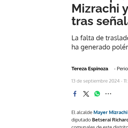
Mizrachi 
tras seña
La falta de trasla
ha generado polémi
- Peri
Tereza Espinoza
13 de septiembre 2024 - 11
El alcalde
Mayer Mizrach
diputado
Betserai Richar
comunales de este distrito