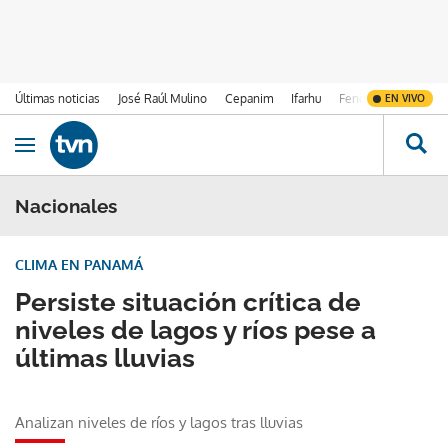
Últimas noticias
José Raúl Mulino
Cepanim
Ifarhu
Fenómeno de El Ni
EN VIVO
Ir al contenido
Obrir navegació
Nacionales
CLIMA EN PANAMÁ
Persiste situación crítica de
niveles de lagos y ríos pese a
últimas lluvias
Analizan niveles de ríos y lagos tras lluvias