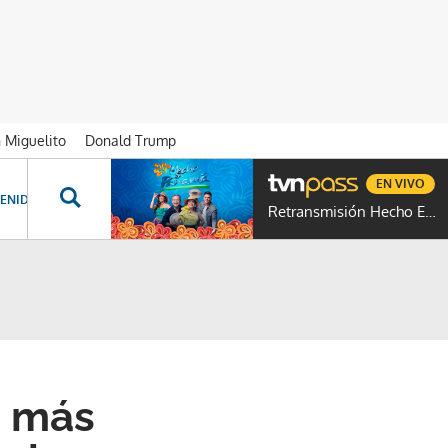
n Miguelito
Donald Trump
EN VIVO
ENIDOS ESPECIALES
NOVELAS
PROGRAMAS
GENTE TVN
PROG
Retransmisión Hecho En Panamá
a más