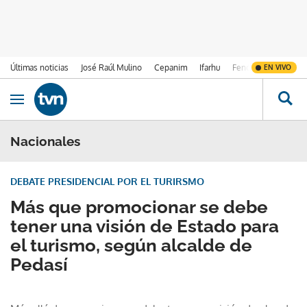
Últimas noticias
José Raúl Mulino
Cepanim
Ifarhu
Fenómeno de El Ni
EN VIVO
Ir al contenido
Obrir navegació
Nacionales
DEBATE PRESIDENCIAL POR EL TURIRSMO
Más que promocionar se debe
tener una visión de Estado para
el turismo, según alcalde de
Pedasí