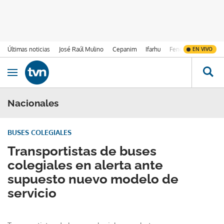
Últimas noticias
José Raúl Mulino
Cepanim
Ifarhu
Fenómeno de El Ni
EN VIVO
Ir al contenido
Obrir navegació
Nacionales
BUSES COLEGIALES
Transportistas de buses
colegiales en alerta ante
supuesto nuevo modelo de
servicio